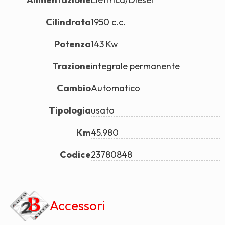
Cilindrata
1950 c.c.
Potenza
143 Kw
Trazione
integrale permanente
Cambio
Automatico
Tipologia
usato
Km
45.980
Codice
23780848
Accessori