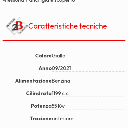
Caratteristiche tecniche
Colore
Giallo
Anno
09/2021
Alimentazione
Benzina
Cilindrata
1199 c.c.
Potenza
55 Kw
Trazione
anteriore