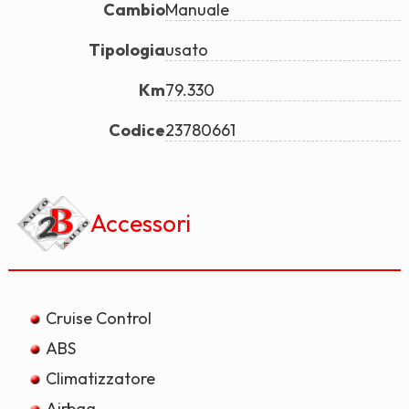
Cambio
Manuale
Tipologia
usato
Km
79.330
Codice
23780661
Accessori
Cruise Control
ABS
Climatizzatore
Airbag