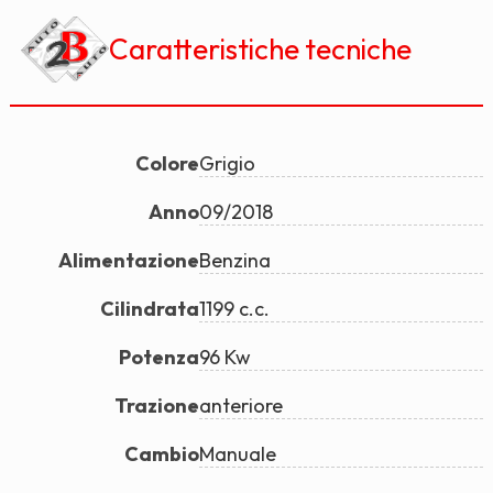
Caratteristiche tecniche
Colore
Grigio
Anno
09/2018
Alimentazione
Benzina
Cilindrata
1199 c.c.
Potenza
96 Kw
Trazione
anteriore
Cambio
Manuale