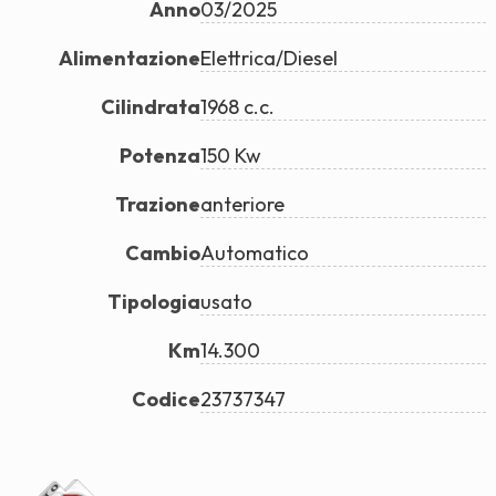
Anno
03/2025
Alimentazione
Elettrica/Diesel
Cilindrata
1968 c.c.
Potenza
150 Kw
Trazione
anteriore
Cambio
Automatico
Tipologia
usato
Km
14.300
Codice
23737347