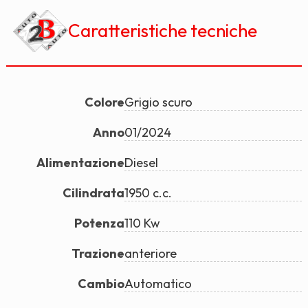
Caratteristiche tecniche
Colore
Grigio scuro
Anno
01/2024
Alimentazione
Diesel
Cilindrata
1950 c.c.
Potenza
110 Kw
Trazione
anteriore
Cambio
Automatico